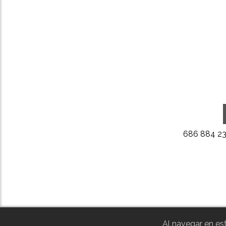
686 884 2
Al navegar en est