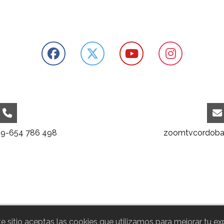
39-654 786 498
zoomtvcordoba
e sitio aceptas las cookies que utilizamos para mejorar tu exp