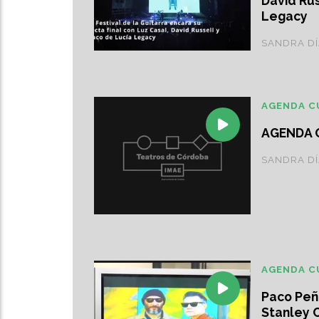
David Rus
Legacy
SANDRA D
AGENDA C
AGENDA 
SANDRA D
AGENDA C
Paco Peñ
Stanley 