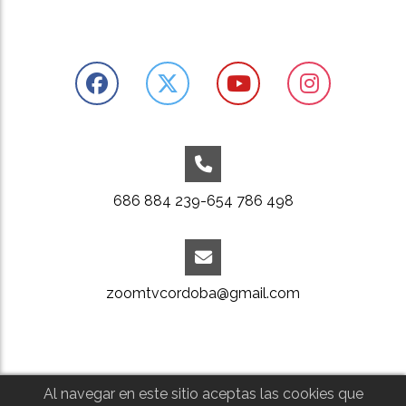
686 884 239-654 786 498
zoomtvcordoba@gmail.com
Al navegar en este sitio aceptas las cookies que