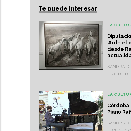
Te puede interesar
LA CULTU
Diputaci
'Arde el d
desde Raf
actualid
SANDRA D
20 DE DI
LA CULTU
Córdoba a
Piano Ra
SANDRA D
27 DE O