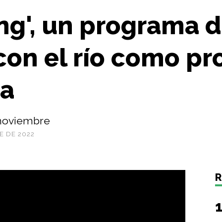
ng', un programa d
on el río como pr
ba
e noviembre
E DE 2022
R