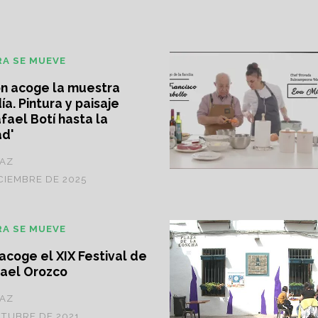
RA SE MUEVE
ón acoge la muestra
ía. Pintura y paisaje
ael Botí hasta la
ad'
ÍAZ
CIEMBRE DE 2025
RA SE MUEVE
coge el XIX Festival de
fael Orozco
ÍAZ
CTUBRE DE 2021