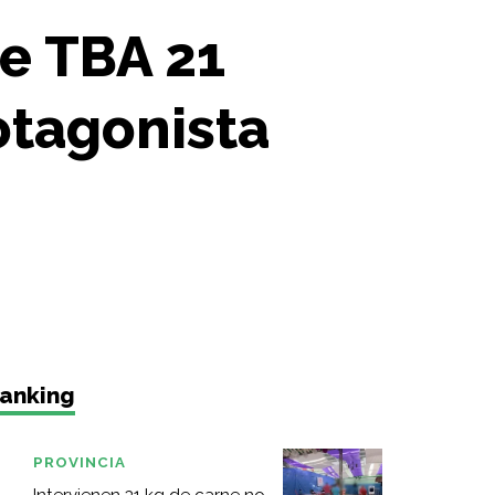
e TBA 21
otagonista
anking
PROVINCIA
Intervienen 31 kg de carne no