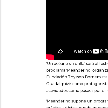
'Un océano sin orilla' será el fe
programa 'Meandering' organiz
Fundación Thyssen Bornemisza. 
Guadalquivir como protagonista,
actividades como paseos por el r
'Meandering'supone un programa
práctica artística puede generar